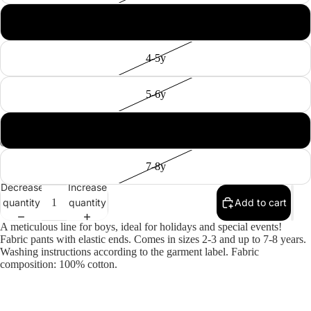
Co
Ja
3-4y
Sw
4-5y
Gi
B
5-6y
Un
6-7y
S
Co
7-8y
Wi
Decrease
Increase
Co
quantity
quantity
Add to cart
S
A meticulous line for boys, ideal for holidays and special events!
Sa
Fabric pants with elastic ends.
Comes in sizes 2-3 and up to 7-8 years.
Washing instructions according to the garment label.
Fabric
composition: 100% cotton.