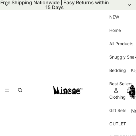
Free Shipping Nationwide | Easy Returns within
15 Days
NEW
Home
All Products
Snuggly Sna
Bedding
Bl
S
Best Sellers
Total
Bl
items
in
cart:
Clothing
N
Wi
0
ar
Bl
Gift Sets
N
Ha
Pu
Ar
Gl
Bl
OUTLET
Be
B
Kn