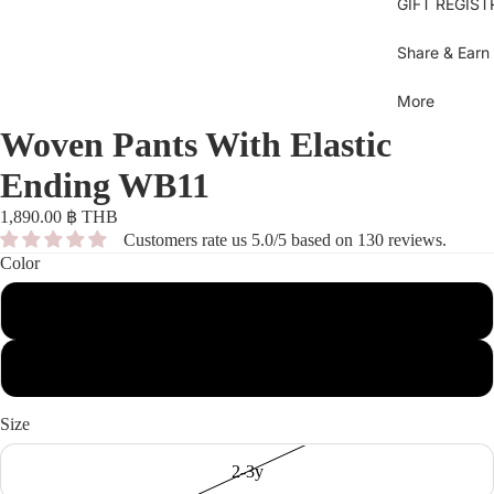
Se
GIFT REGIST
sh
Bl
Gi
Je
B
Share & Earn
B
Bl
Dr
More
U
Sh
Woven Pants With Elastic
Bl
T
Ov
C
Ending WB11
Gi
Bo
D
1,890.00 ฿ THB
Bi
Bo
Pi
Customers rate us 5.0/5 based on 130 reviews.
S
dr
Color
Pi
Py
Be
Brown
b
Sk
Ti
Be
Grey
sh
Sh
Size
Pa
C
M
To
2-3y